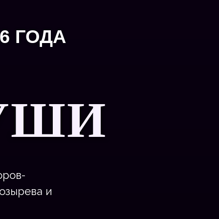
26 ГОДА
УШИ
оров-
Козырева и